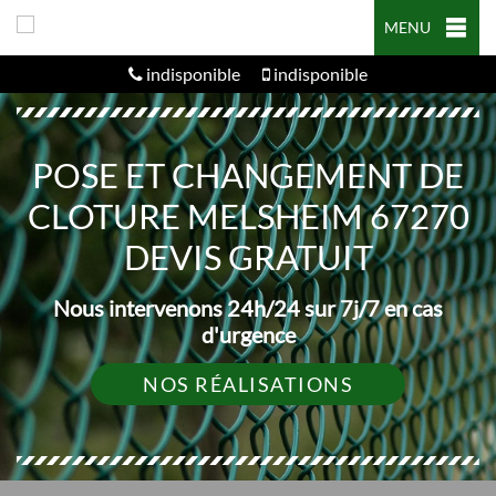
MENU
indisponible
indisponible
POSE ET CHANGEMENT DE
CLOTURE MELSHEIM 67270
DEVIS GRATUIT
Nous intervenons 24h/24 sur 7j/7 en cas
d'urgence
NOS RÉALISATIONS