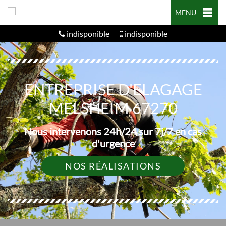
MENU
indisponible
indisponible
ENTREPRISE D'ELAGAGE
MELSHEIM 67270
Nous intervenons 24h/24 sur 7j/7 en cas
d'urgence
NOS RÉALISATIONS