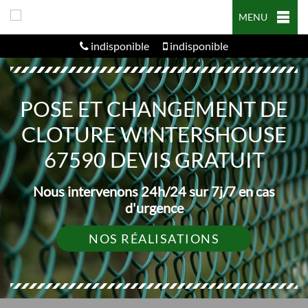
MENU
indisponible
indisponible
POSE ET CHANGEMENT DE
CLOTURE WINTERSHOUSE
67590 DEVIS GRATUIT
Nous intervenons 24h/24 sur 7j/7 en cas
d'urgence
NOS RÉALISATIONS