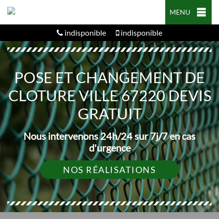
MENU
indisponible
indisponible
POSE ET CHANGEMENT DE
CLOTURE VILLE 67220 DEVIS
GRATUIT
Nous intervenons 24h/24 sur 7j/7 en cas
d'urgence
NOS RÉALISATIONS