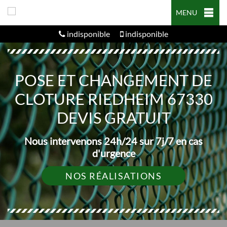
MENU
indisponible
indisponible
POSE ET CHANGEMENT DE
CLOTURE RIEDHEIM 67330
DEVIS GRATUIT
Nous intervenons 24h/24 sur 7j/7 en cas
d'urgence
NOS RÉALISATIONS