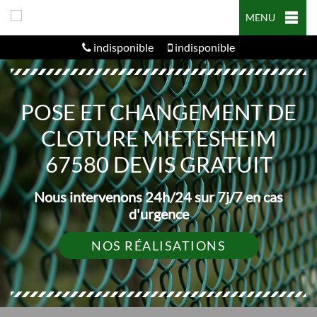
MENU
indisponible
indisponible
POSE ET CHANGEMENT DE
CLOTURE MIETESHEIM
67580 DEVIS GRATUIT
Nous intervenons 24h/24 sur 7j/7 en cas
d'urgence
NOS RÉALISATIONS