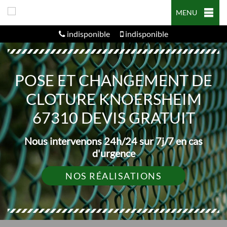
MENU
indisponible
indisponible
POSE ET CHANGEMENT DE
CLOTURE KNOERSHEIM
67310 DEVIS GRATUIT
Nous intervenons 24h/24 sur 7j/7 en cas
d'urgence
NOS RÉALISATIONS