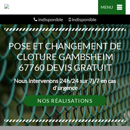
MENU
indisponible
indisponible
POSE ET CHANGEMENT DE
CLOTURE GAMBSHEIM
67760 DEVIS GRATUIT
Nous intervenons 24h/24 sur 7j/7 en cas
d'urgence
NOS RÉALISATIONS