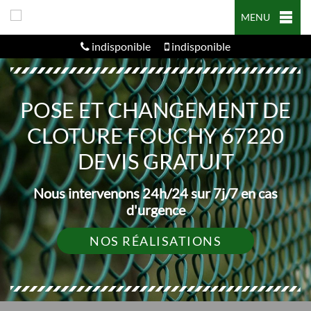
MENU
indisponible
indisponible
POSE ET CHANGEMENT DE
CLOTURE FOUCHY 67220
DEVIS GRATUIT
Nous intervenons 24h/24 sur 7j/7 en cas
d'urgence
NOS RÉALISATIONS