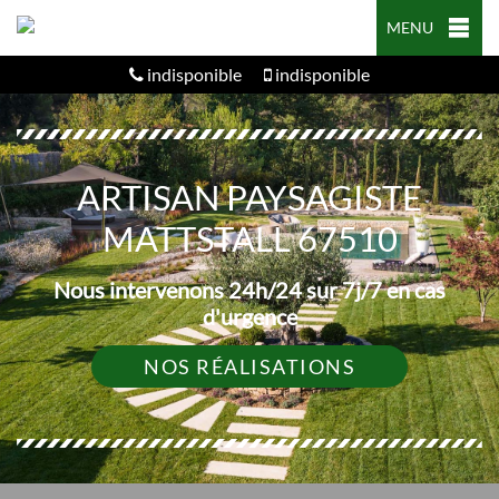
MENU
indisponible
indisponible
ARTISAN PAYSAGISTE
MATTSTALL 67510
Nous intervenons 24h/24 sur 7j/7 en cas
d'urgence
NOS RÉALISATIONS