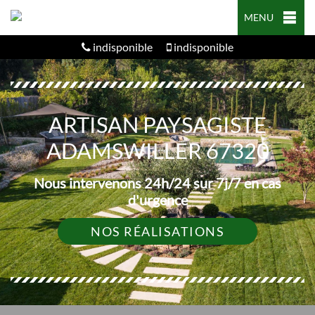
MENU
indisponible
indisponible
ARTISAN PAYSAGISTE
ADAMSWILLER 67320
Nous intervenons 24h/24 sur 7j/7 en cas
d'urgence
NOS RÉALISATIONS