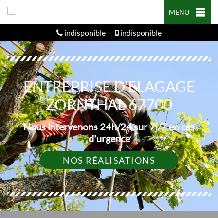
MENU
indisponible
indisponible
ENTREPRISE D'ELAGAGE
ZORNTHAL 67700
Nous intervenons 24h/24 sur 7j/7 en cas
d'urgence
NOS RÉALISATIONS