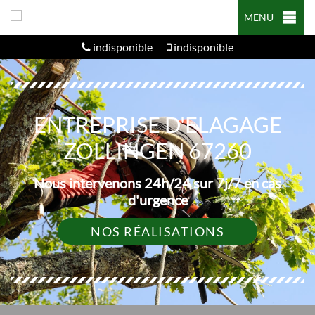
MENU
indisponible
indisponible
ENTREPRISE D'ELAGAGE
ZOLLINGEN 67260
Nous intervenons 24h/24 sur 7j/7 en cas
d'urgence
NOS RÉALISATIONS