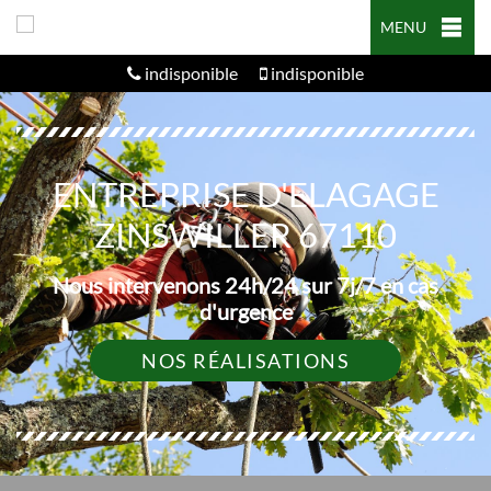
MENU
indisponible
indisponible
ENTREPRISE D'ELAGAGE
ZINSWILLER 67110
Nous intervenons 24h/24 sur 7j/7 en cas
d'urgence
NOS RÉALISATIONS