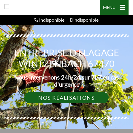
MENU
indisponible
indisponible
ENTREPRISE D'ELAGAGE
WINTZENBACH 67470
Nous intervenons 24h/24 sur 7j/7 en cas
d'urgence
NOS RÉALISATIONS