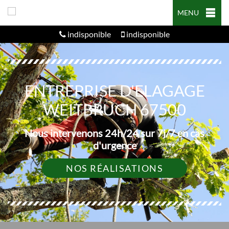
MENU
indisponible
indisponible
ENTREPRISE D'ELAGAGE
WEITBRUCH 67500
Nous intervenons 24h/24 sur 7j/7 en cas
d'urgence
NOS RÉALISATIONS