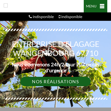
MENU
indisponible
indisponible
ENTREPRISE D'ELAGAGE
WANGENBOURG 67710
Nous intervenons 24h/24 sur 7j/7 en cas
d'urgence
NOS RÉALISATIONS