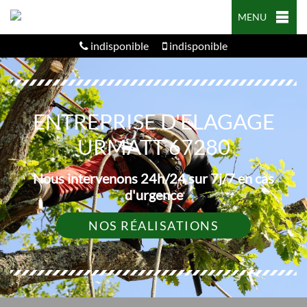
MENU
indisponible
indisponible
ENTREPRISE D'ELAGAGE
URMATT 67280
Nous intervenons 24h/24 sur 7j/7 en cas
d'urgence
NOS RÉALISATIONS