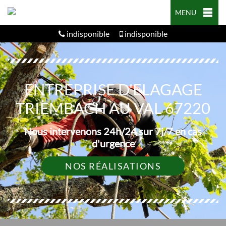
MENU
indisponible
indisponible
ENTREPRISE D'ELAGAGE
TRIEMBACH AU VAL 67220
Nous intervenons 24h/24 sur 7j/7 en cas
d'urgence
NOS RÉALISATIONS