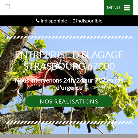
MENU
indisponible
indisponible
ENTREPRISE D'ELAGAGE
STRASBOURG 67000
Nous intervenons 24h/24 sur 7j/7 en cas
d'urgence
NOS RÉALISATIONS