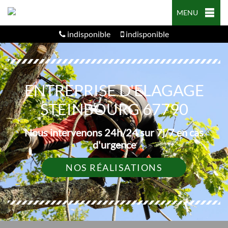
MENU
indisponible
indisponible
ENTREPRISE D'ELAGAGE
STEINBOURG 67790
Nous intervenons 24h/24 sur 7j/7 en cas
d'urgence
NOS RÉALISATIONS