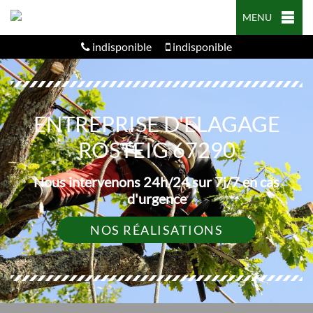
MENU
indisponible
indisponible
ENTREPRISE D'ELAGAGE
ROSTEIG 67290
Nous intervenons 24h/24 sur 7j/7 en cas
d'urgence
NOS RÉALISATIONS