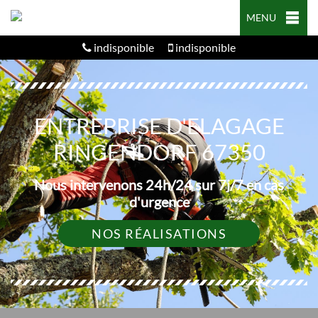
MENU
indisponible
indisponible
ENTREPRISE D'ELAGAGE
RINGENDORF 67350
Nous intervenons 24h/24 sur 7j/7 en cas
d'urgence
NOS RÉALISATIONS