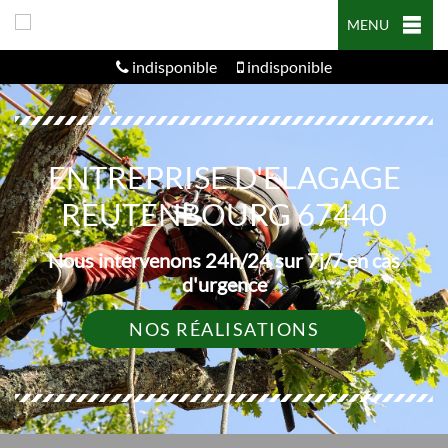
MENU
indisponible
indisponible
ENTREPRISE D'ELAGAGE
REUTENBOURG 67440
Nous intervenons 24h/24 sur 7j/7 en cas
d'urgence
NOS RÉALISATIONS