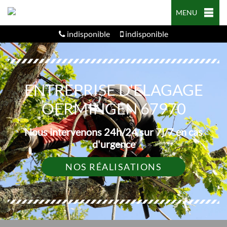
MENU
indisponible
indisponible
ENTREPRISE D'ELAGAGE
OERMINGEN 67970
Nous intervenons 24h/24 sur 7j/7 en cas
d'urgence
NOS RÉALISATIONS