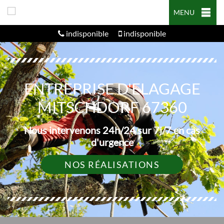
MENU
indisponible
indisponible
ENTREPRISE D'ELAGAGE
MITSCHDORF 67360
Nous intervenons 24h/24 sur 7j/7 en cas
d'urgence
NOS RÉALISATIONS