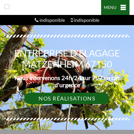
MENU
indisponible
indisponible
ENTREPRISE D'ELAGAGE
MATZENHEIM 67150
Nous intervenons 24h/24 sur 7j/7 en cas
d'urgence
NOS RÉALISATIONS