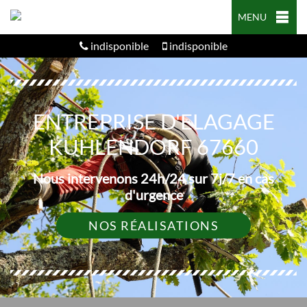
MENU
indisponible
indisponible
ENTREPRISE D'ELAGAGE
KUHLENDORF 67660
Nous intervenons 24h/24 sur 7j/7 en cas
d'urgence
NOS RÉALISATIONS