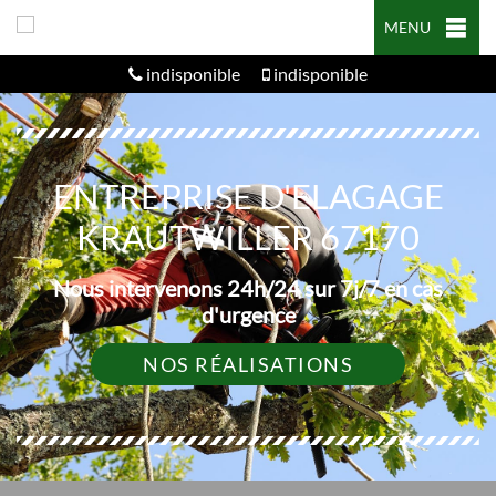
MENU
indisponible
indisponible
ENTREPRISE D'ELAGAGE
KRAUTWILLER 67170
Nous intervenons 24h/24 sur 7j/7 en cas
d'urgence
NOS RÉALISATIONS