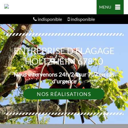
MENU
indisponible
indisponible
ENTREPRISE D'ELAGAGE
HOLTZHEIM 67810
Nous intervenons 24h/24 sur 7j/7 en cas
d'urgence
NOS RÉALISATIONS