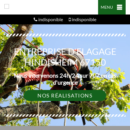
MENU
indisponible
indisponible
ENTREPRISE D'ELAGAGE
HINDISHEIM 67150
Nous intervenons 24h/24 sur 7j/7 en cas
d'urgence
NOS RÉALISATIONS