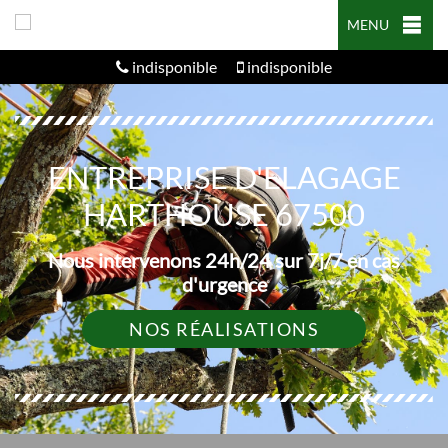
MENU
indisponible
indisponible
ENTREPRISE D'ELAGAGE
HARTHOUSE 67500
Nous intervenons 24h/24 sur 7j/7 en cas
d'urgence
NOS RÉALISATIONS