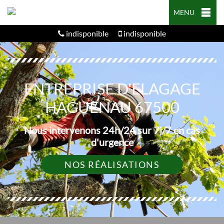
MENU
indisponible
indisponible
ENTREPRISE D'ELAGAGE
HAGUENAU 67500
Nous intervenons 24h/24 sur 7j/7 en cas
d'urgence
NOS RÉALISATIONS