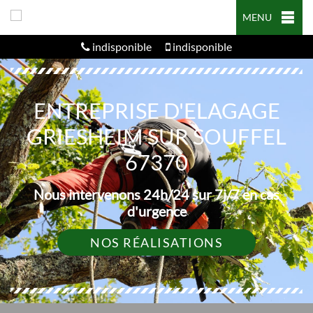
MENU
indisponible
indisponible
ENTREPRISE D'ELAGAGE
GRIESHEIM SUR SOUFFEL
67370
Nous intervenons 24h/24 sur 7j/7 en cas
d'urgence
NOS RÉALISATIONS