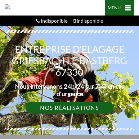
MENU
indisponible
indisponible
ENTREPRISE D'ELAGAGE
GRIESBACH LE BASTBERG
67330
Nous intervenons 24h/24 sur 7j/7 en cas
d'urgence
NOS RÉALISATIONS