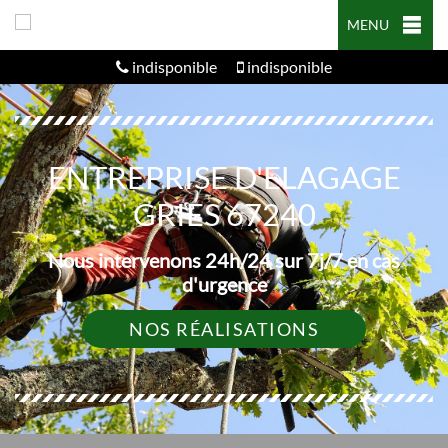
MENU
indisponible
indisponible
ENTREPRISE D'ELAGAGE
GRIES 67240
Nous intervenons 24h/24 sur 7j/7 en cas
d'urgence
NOS RÉALISATIONS