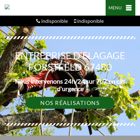
MENU
indisponible
indisponible
ENTREPRISE D'ELAGAGE
FORSTFELD 67480
Nous intervenons 24h/24 sur 7j/7 en cas
d'urgence
NOS RÉALISATIONS