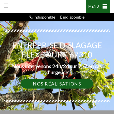
MENU
indisponible
indisponible
ENTREPRISE D'ELAGAGE
FLEXBOURG 67310
Nous intervenons 24h/24 sur 7j/7 en cas
d'urgence
NOS RÉALISATIONS