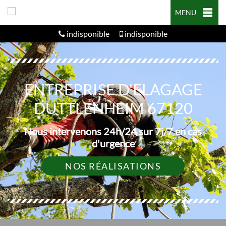
MENU
indisponible
indisponible
ENTREPRISE D'ELAGAGE
DUTTLENHEIM 67120
Nous intervenons 24h/24 sur 7j/7 en cas
d'urgence
NOS RÉALISATIONS