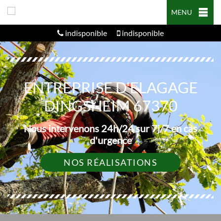
MENU
indisponible
indisponible
ENTREPRISE D'ELAGAGE
DINGSHEIM 67370
Nous intervenons 24h/24 sur 7j/7 en cas
d'urgence
NOS RÉALISATIONS