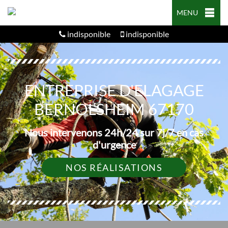
MENU
indisponible
indisponible
ENTREPRISE D'ELAGAGE
BERNOLSHEIM 67170
Nous intervenons 24h/24 sur 7j/7 en cas
d'urgence
NOS RÉALISATIONS