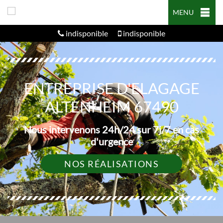
MENU
indisponible
indisponible
ENTREPRISE D'ELAGAGE
ALTENHEIM 67490
Nous intervenons 24h/24 sur 7j/7 en cas
d'urgence
NOS RÉALISATIONS