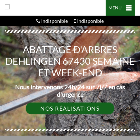
MENU
indisponible
indisponible
ABATTAGE D'ARBRES
DEHLINGEN 67430 SEMAINE
ET WEEK-END
Nous intervenons 24h/24 sur 7j/7 en cas
d'urgence
NOS RÉALISATIONS